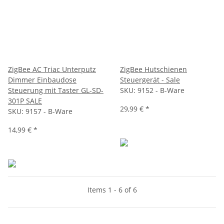
ZigBee AC Triac Unterputz
ZigBee Hutschienen
Dimmer Einbaudose
Steuergerät - Sale
Steuerung mit Taster GL-SD-
SKU:
9152 - B-Ware
301P SALE
29,99 €
*
SKU:
9157 - B-Ware
14,99 €
*
Items 1 - 6 of 6