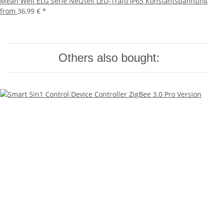
Mean Well ELG Serie Netzteil LED-Trafo IP65 Konstantspannung
from
36,99 €
*
Others also bought: