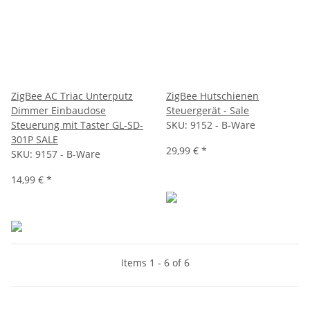
ZigBee AC Triac Unterputz
ZigBee Hutschienen
Dimmer Einbaudose
Steuergerät - Sale
Steuerung mit Taster GL-SD-
SKU:
9152 - B-Ware
301P SALE
29,99 €
*
SKU:
9157 - B-Ware
14,99 €
*
Items 1 - 6 of 6