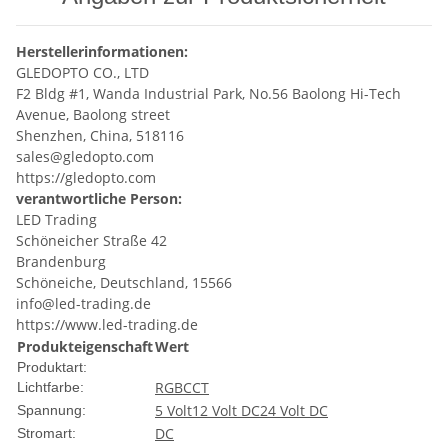
Herstellerinformationen:
GLEDOPTO CO., LTD
F2 Bldg #1, Wanda Industrial Park, No.56 Baolong Hi-Tech
Avenue, Baolong street
Shenzhen, China, 518116
sales@gledopto.com
https://gledopto.com
verantwortliche Person:
LED Trading
Schöneicher Straße 42
Brandenburg
Schöneiche, Deutschland, 15566
info@led-trading.de
https://www.led-trading.de
Produkteigenschaft
Wert
Produktart:
RGBCCT
Lichtfarbe:
5 Volt
12 Volt DC
24 Volt DC
Spannung:
DC
Stromart: