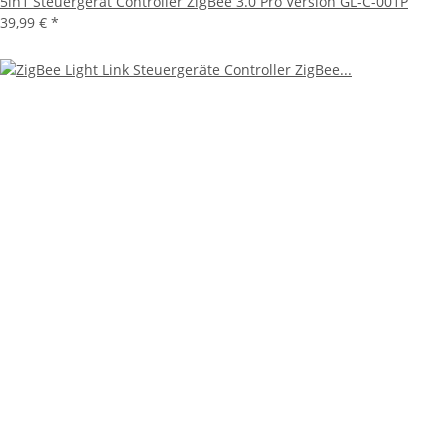
5in1 Steuergerät Controller ZigBee 3.0 Pro Version GL-C-001P
39,99 €
*