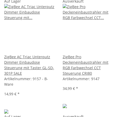
Auf Lager
Ausverkauft
ZigBee AC Triac Unterputz
ZigBee Pro
Dimmer Einbaudose
Deckeneinbaustrahler mit
Steuerung mit Taster GL-SD-
RGB Farbwechsel CCT
301P SALE
Steuerung CRI80
Artikelnummer:
9157 - B-
Artikelnummer:
9147
Ware
34,99 €
*
14,99 €
*
Auf Lager
Ausverkauft