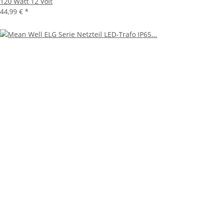
120 Watt 12 Volt
44,99 €
*