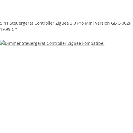
5in1 Steuergerät Controller ZigBee 3.0 Pro Mini Version GL-C-002P
19,99 €
*