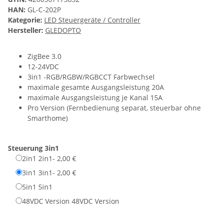
HAN:
GL-C-202P
Kategorie:
LED Steuergeräte / Controller
Hersteller:
GLEDOPTO
ZigBee 3.0
12-24VDC
3in1 -RGB/RGBW/RGBCCT Farbwechsel
maximale gesamte Ausgangsleistung 20A
maximale Ausgangsleistung je Kanal 15A
Pro Version (Fernbedienung separat, steuerbar ohne
Smarthome)
Steuerung
3in1
2in1
2in1
- 2,00 €
3in1
3in1
- 2,00 €
5in1
5in1
48VDC Version
48VDC Version