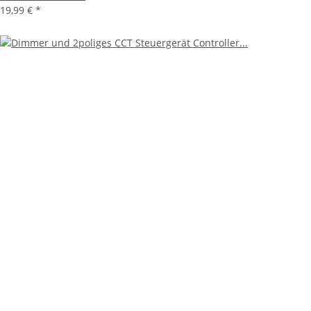
19,99 €
*