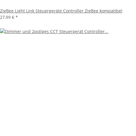
ZigBee Light Link Steuergeräte Controller ZigBee kompatibel
27,99 €
*