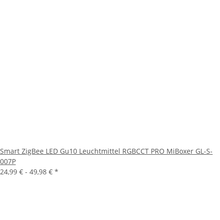
Smart ZigBee LED Gu10 Leuchtmittel RGBCCT PRO MiBoxer GL-S-
007P
24,99 € -
49,98 €
*