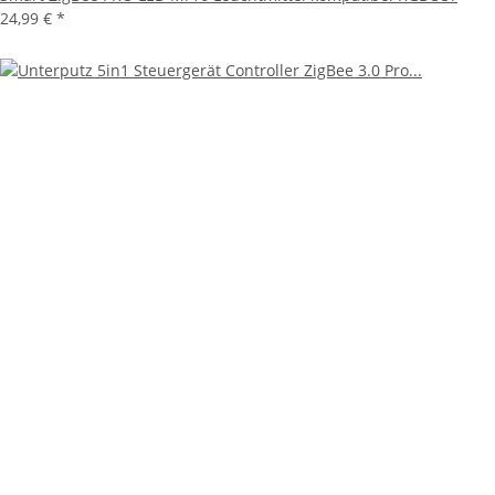
24,99 €
*