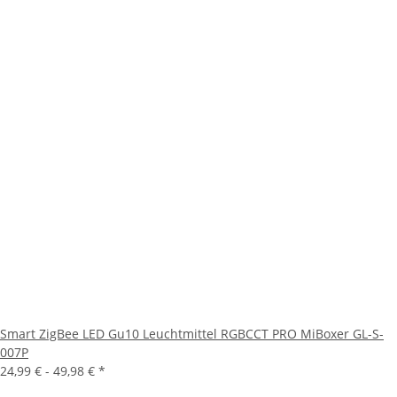
Smart ZigBee LED Gu10 Leuchtmittel RGBCCT PRO MiBoxer GL-S-
007P
24,99 € -
49,98 €
*