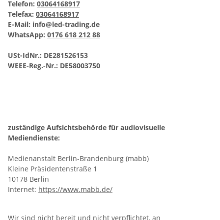
Telefon:
03064168917
Telefax:
03064168917
E-Mail:
info@led-trading.de
WhatsApp:
0176 618 212 88
USt-IdNr.: DE281526153
WEEE-Reg.-Nr.:
DE58003750
zuständige Aufsichtsbehörde für audiovisuelle
Mediendienste:
Medienanstalt Berlin-Brandenburg (mabb)
Kleine Präsidentenstraße 1
10178 Berlin
Internet:
https://www.mabb.de/
Wir sind nicht bereit und nicht verpflichtet, an