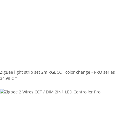
ZigBee light strip set 2m RGBCCT color change - PRO series
34,99 €
*